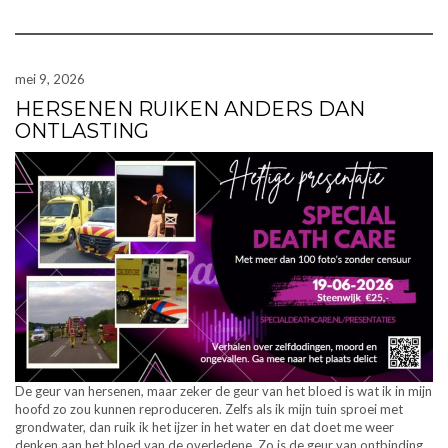
mei 9, 2026
HERSENEN RUIKEN ANDERS DAN
ONTLASTING
De geur van hersenen, maar zeker de geur van het bloed is wat ik in mijn
hoofd zo zou kunnen reproduceren. Zelfs als ik mijn tuin sproei met
grondwater, dan ruik ik het ijzer in het water en dat doet me weer
denken aan het bloed van de overledene. Zo is de geur van ontbinding…