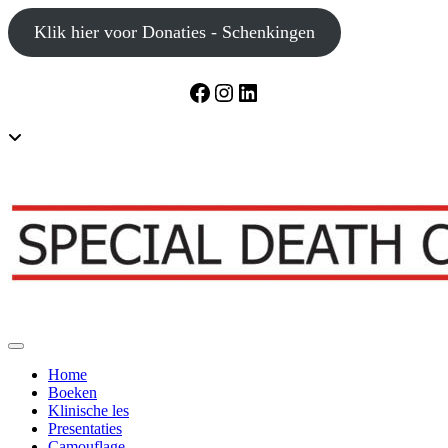
Doorgaan
Klik hier voor Donaties - Schenkingen
naar
inhoud
Facebook
Instagram
LinkedIn
Toggle
header
Toggle navigatie
Home
Boeken
Klinische les
Presentaties
Camouflage