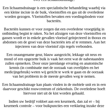
Een lichaamsdrainage is een specialistische behandeling waarbij via
een kleine incisie in de buik, vloeistoffen en gas uit de overledene
worden gezogen. Vloeistoffen bevatten een voedingsbodem voor
bacteriën.
Bacteriën kunnen er voor zorgen dat een overledene vroegtijdig in
ontbinding begint te raken. Na het afzuigen van deze vloeistoffen en
gassen wordt er in enkele gevallen vloeisof geïnjecteerd in thorax en
abdomen om de groei van deze bacteriën iets af te remmen. Aan het
injecteren van deze vloeistof zijn regels verbonden.
Een onaangename geur, blauw aangezicht, lekkage uit neus en
mond of een opgezette buik is vaak het eerst wat de nabestaanden
zullen opmerken. Door onze jarenlange ervaring en anatomische
kennis (in combinatie met de oorzaak van overlijden en het
medicijngebruik) weten wij gericht te werk te gaan en de oorzaak
van het probleem in de meeste gevallen weg te nemen.
Een lichaamsdrainage kan plaats vinden in de mobiele unit en in een
daarvoor geschikt rouwcentrum of ziekenhuis. De overledene hoeft
hiervoor niet uit de kist worden gehaald.
Indien uw bedrijf voldoet aan een keurmerk, dan zal er – bij
keurmerk controle – voor buikpuncties een verklaring inzake deze